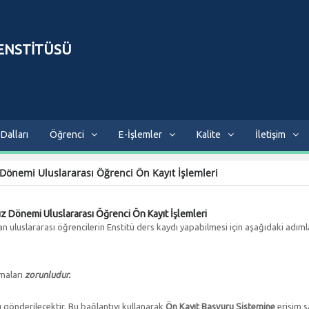
 ENSTİTÜSÜ
Dalları
Öğrenci
E-İşlemler
Kalite
İletişim
Dönemi Uluslararası Öğrenci Ön Kayıt İşlemleri
 Dönemi Uluslararası Öğrenci Ön Kayıt İşlemleri
 uluslararası öğrencilerin Enstitü ders kaydı yapabilmesi için aşağıdaki adıml
pmaları
zorunludur.
ı gönderilecektir. Bu bağlantıyı kullanarak
Ön Kayıt Başvuru Sistemine
erişim sa