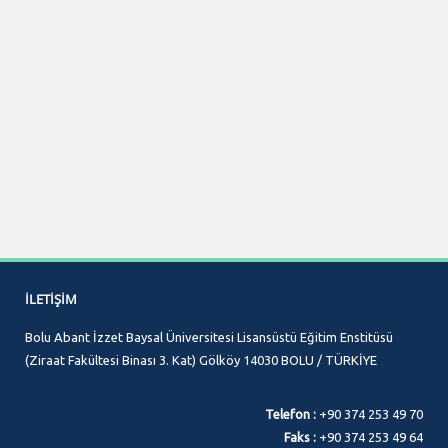
İLETIŞIM
Bolu Abant İzzet Baysal Üniversitesi Lisansüstü Eğitim Enstitüsü
(Ziraat Fakültesi Binası 3. Kat) Gölköy 14030 BOLU / TÜRKİYE
Telefon :
+90 374 253 49 70
Faks :
+90 374 253 49 64