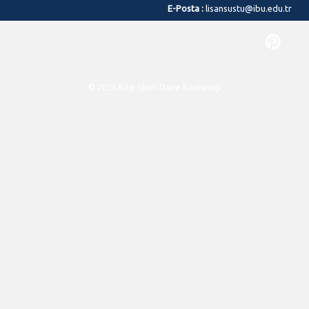
E-Posta :
lisansustu@ibu.edu.tr
© 2026 Bilgi İşlem Daire Başkanlığı