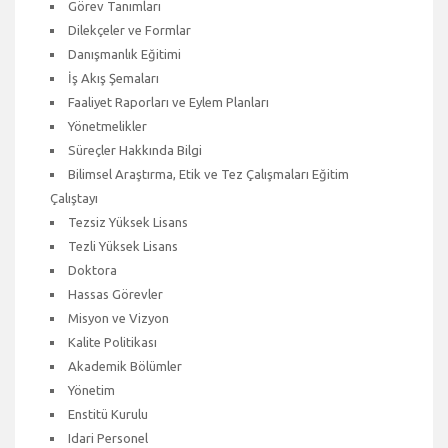
Görev Tanımları
Dilekçeler ve Formlar
Danışmanlık Eğitimi
İş Akış Şemaları
Faaliyet Raporları ve Eylem Planları
Yönetmelikler
Süreçler Hakkında Bilgi
Bilimsel Araştırma, Etik ve Tez Çalışmaları Eğitim
Çalıştayı
Tezsiz Yüksek Lisans
Tezli Yüksek Lisans
Doktora
Hassas Görevler
Misyon ve Vizyon
Kalite Politikası
Akademik Bölümler
Yönetim
Enstitü Kurulu
Idari Personel