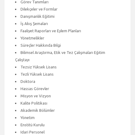
Görev Tanımları
Dilekçeler ve Formlar
Danışmanlık Eğitimi
İş Akış Şemaları
Faaliyet Raporları ve Eylem Planları
Yönetmelikler
Süreçler Hakkında Bilgi
Bilimsel Araştırma, Etik ve Tez Çalışmaları Eğitim
Çalıştayı
Tezsiz Yüksek Lisans
Tezli Yüksek Lisans
Doktora
Hassas Görevler
Misyon ve Vizyon
Kalite Politikası
Akademik Bölümler
Yönetim
Enstitü Kurulu
Idari Personel