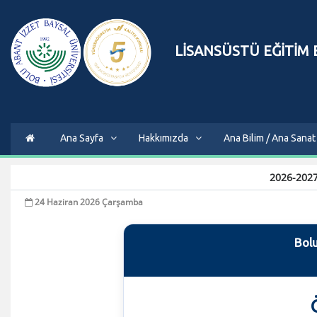
LİSANSÜSTÜ EĞİTİM
Ana Sayfa
Hakkımızda
Ana Bilim / Ana Sanat 
2026-2027
24 Haziran 2026 Çarşamba
Bolu