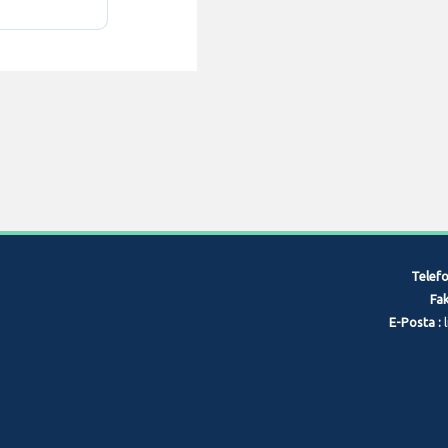
Telefo
Fak
E-Posta :