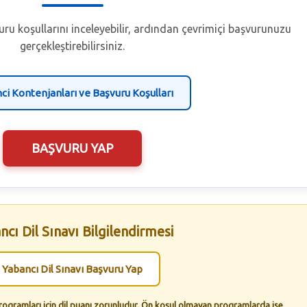
ru koşullarını inceleyebilir, ardından çevrimiçi başvurunuzu
gerçekleştirebilirsiniz.
ci Kontenjanları ve Başvuru Koşulları
BAŞVURU YAP
ncı Dil Sınavı Bilgilendirmesi
Yabancı Dil Sınavı Başvuru Yap
programları için dil puanı zorunludur. Ön koşul olmayan programlarda ise